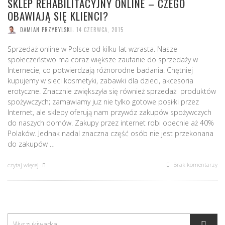
SKLEP REHABILITACYJNY ONLINE – CZEGO
OBAWIAJĄ SIĘ KLIENCI?
,
DAMIAN PRZYBYLSKI
14 CZERWCA, 2015
Sprzedaż online w Polsce od kilku lat wzrasta. Nasze
społeczeństwo ma coraz większe zaufanie do sprzedaży w
Internecie, co potwierdzają różnorodne badania. Chętniej
kupujemy w sieci kosmetyki, zabawki dla dzieci, akcesoria
erotyczne. Znacznie zwiększyła się również sprzedaż produktów
spożywczych; zamawiamy juz nie tylko gotowe posiłki przez
Internet, ale sklepy oferują nam przywóz zakupów spożywczych
do naszych domów. Zakupy przez internet robi obecnie aż 40%
Polaków. Jednak nadal znaczna część osób nie jest przekonana
do zakupów …
Brak komentarzy
czytaj więcej