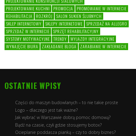
PROJEKTOWANIE KONSTRUKCJI STALOWYCH
PROJEKTOWANIE KUCHNI
PROMOCJA
PROMOWANIE W INTERNECIE
REHABILITACJA
ROZKRÓJ
SALON SUKIEN ŚLUBNYCH
SKLEP INTERNETOWY
SKLEPY INTERNETOWE
SPRZEDAŻ NA ALLEGRO
SPRZEDAŻ W INTERNECIE
SPRZĘT REHABILITACYJNY
SYSTEMY MOTYWACYJNE
TRENDY
WYJAZDY INTEGRACYJNE
WYNAJĘCIE BIURA
ZAKŁADANIE BLOGA
ZARABIANIE W INTERNECIE
OSTATNIE WPISY
Części do maszyn budowlanych – to nie takie proste
Logo – dlaczego jest tak ważne?
Jak wybrać w Warszawie dobrą pomoc domową?
Bądź na czasie, czyli gdzie stosujemy botox?
Ocieplanie poddasza pianką – czy to dobry biznes?