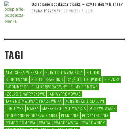
Ocieplanie poddasza pianką – czy to dobry biznes?
,
DAMIAN PRZYBYLSKI
22 WRZEŚNIA, 2015
TAGI
ATMOSFERA W PRACY
BIURO DO WYNAJĘCIA
BLOGER
BLOGOWANIE
BOTOX
BRANDING
CZĘŚCI DO KOPAREK
E-BIZNES
E-COMMERCE
FILM KORPORACYJNY
FILMY FIRMOWE
IZOLACJE NATRYSKOWE
JAK WYPROMOWAĆ
JAK ZMOTYWOWAĆ PRACOWNIKA
KONSTRUKCJE STALOWE
LOGOTYPY
MARKA
MARKETING
MOTYWACJA
MOTYWOWANIE
OCIEPLANIE PODDASZA PIANKĄ
PLAN DNIA
POCZĄTEK DNIA
POMOC DOMOWA
PRACA
PRACODAWCA
PRACOWNICY